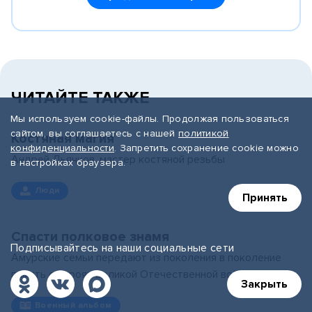
ЧИТАЙТЕ ТАКЖЕ
Мы используем cookie-файлы. Продолжая пользоваться
сайтом, вы соглашаетесь с нашей
политикой
Костяная магия
конфиденциальности
. Запретить сохранение cookie можно
Андрей Дьячков, мастер костяной резьбы
в настройках браузера.
Люди
Принять
Спасти полковое знамя
Подписывайтесь на наши социальные сети
Амурские семьи передают из поколения в поколение
память о героях Великой Отечественной войны
Закрыть
Военный альбом