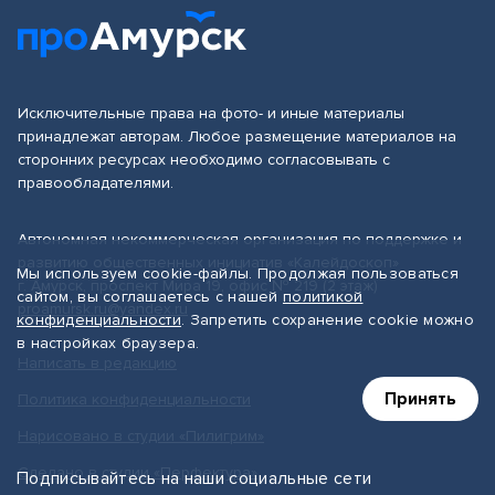
Исключительные права на фото- и иные материалы
принадлежат авторам. Любое размещение материалов на
сторонних ресурсах необходимо согласовывать с
правообладателями.
Автономная некоммерческая организация по поддержке и
развитию общественных инициатив «Калейдоскоп»
Мы используем cookie-файлы. Продолжая пользоваться
г. Амурск, проспект Мира 19, офис № 219 (2 этаж)
сайтом, вы соглашаетесь с нашей
политикой
proamursk.ru@yandex.ru
конфиденциальности
. Запретить сохранение cookie можно
в настройках браузера.
Написать в редакцию
Принять
Политика конфиденциальности
Нарисовано в студии «Пилигрим»
Сделано в студии «Перфектура»
Подписывайтесь на наши социальные сети