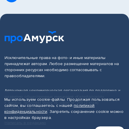
Исключительные права на фото- и иные материалы
принадлежат авторам. Любое размещение материалов на
сторонних ресурсах необходимо согласовывать с
правообладателями.
Автономная некоммерческая организация по поддержке и
развитию общественных инициатив «Калейдоскоп»
Мы используем cookie-файлы. Продолжая пользоваться
г. Амурск, проспект Мира 19, офис № 219 (2 этаж)
сайтом, вы соглашаетесь с нашей
политикой
proamursk.ru@yandex.ru
конфиденциальности
. Запретить сохранение cookie можно
в настройках браузера.
Написать в редакцию