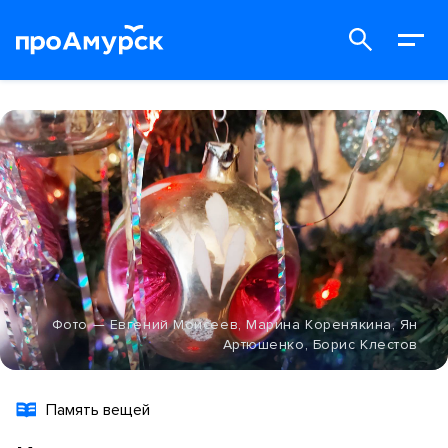
Фото — Евгений Моисеев, Марина Коренякина, Ян
Артюшенко, Борис Клестов
Память вещей