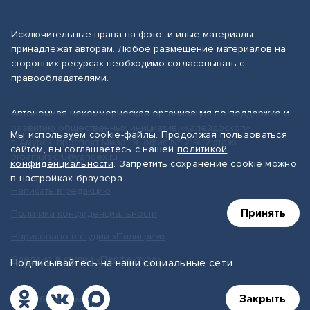
Исключительные права на фото- и иные материалы
принадлежат авторам. Любое размещение материалов на
сторонних ресурсах необходимо согласовывать с
правообладателями.
Автономная некоммерческая организация по поддержке и
развитию общественных инициатив «Калейдоскоп»
Мы используем cookie-файлы. Продолжая пользоваться
г. Амурск, проспект Мира 19, офис № 219 (2 этаж)
сайтом, вы соглашаетесь с нашей
политикой
proamursk.ru@yandex.ru
конфиденциальности
. Запретить сохранение cookie можно
в настройках браузера.
Написать в редакцию
Принять
Политика конфиденциальности
Нарисовано в студии «Пилигрим»
Сделано в студии «Перфектура»
Подписывайтесь на наши социальные сети
Закрыть
© 2026, ПроАмурск