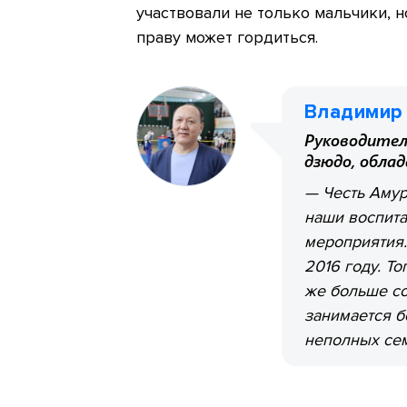
участвовали не только мальчики, 
праву может гордиться.
Владимир
Руководител
дзюдо, облад
— Честь Амур
наши воспита
мероприятия.
2016 году. Т
же больше со
занимается б
неполных сем