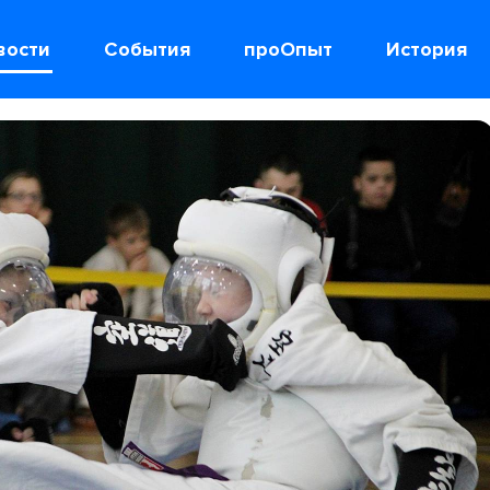
вости
События
проОпыт
История