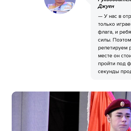
Джуен
— У нас в от
только играе
флага, и реб
силы. Поэтом
репетируем р
месте он сто
пройти под ф
секунды про