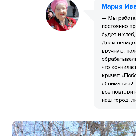
Мария Ив
— Мы работал
постоянно пр
будет и хлеб,
Днем ненадол
вручную, поло
обрабатывал
что кончилас
кричат: «Поб
обнимались! 
все повторит
наш город, л