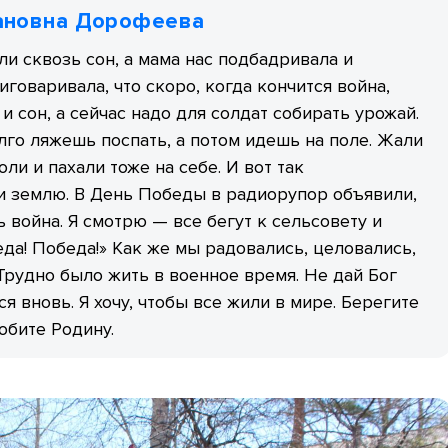
ановна Дорофеева
и сквозь сон, а мама нас подбадривала и
иговаривала, что скоро, когда кончится война,
 и сон, а сейчас надо для солдат собирать урожай.
го ляжешь поспать, а потом идешь на поле. Жали
ли и пахали тоже на себе. И вот так
и землю. В День Победы в радиорупор объявили,
ь война. Я смотрю — все бегут к сельсовету и
еда! Победа!» Как же мы радовались, целовались,
Трудно было жить в военное время. Не дай Бог
ся вновь. Я хочу, чтобы все жили в мире. Берегите
юбите Родину.