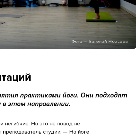
Фото — Евгений Моисеев
итаций
нятия практиками йоги. Они подходят
я в этом направлении.
и негибкие. Но это не повод не
т преподаватель студии. — На йоге