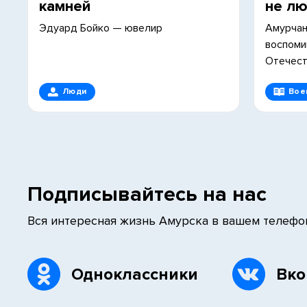
камней
не л
Эдуард Бойко — ювелир
Амурчан
воспоми
Отечест
Люди
Вое
Подписывайтесь на нас
Вся интересная жизнь Амурска в вашем телефо
Одноклассники
Вко