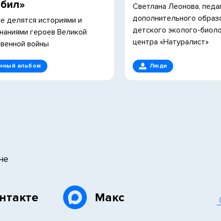
юбил»
Светлана Леонова, педа
дополнительного образ
е делятся историями и
детского эколого-биол
наниями героев Великой
центра «Натуралист»
венной войны
нный альбом
Люди
не
нтакте
Макс