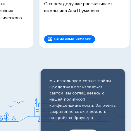
гог
О своем дедушке рассказывает
ования
школьница Аня Шумилова
огического
Семейные истории
Мы используем cookie-файлы.
Продолжая пользоваться
сайтом, вы соглашаетесь с
нашей
политикой
конфиденциальности
. Запретить
сохранение cookie можно в
настройках браузера.