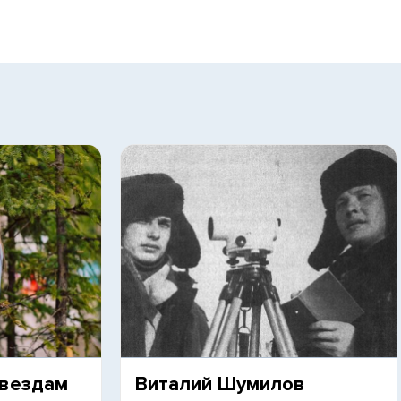
звездам
Виталий Шумилов