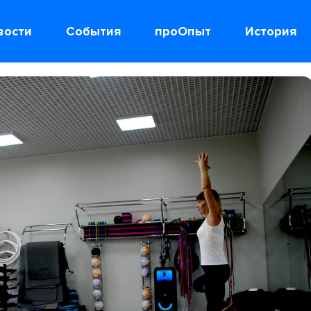
вости
События
проОпыт
История