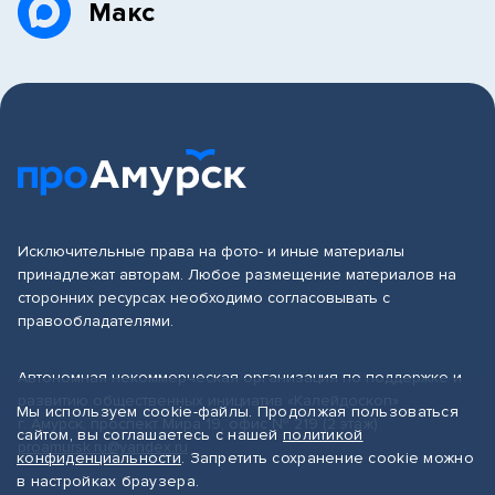
Макс
Исключительные права на фото- и иные материалы
принадлежат авторам. Любое размещение материалов на
сторонних ресурсах необходимо согласовывать с
правообладателями.
Автономная некоммерческая организация по поддержке и
развитию общественных инициатив «Калейдоскоп»
Мы используем cookie-файлы. Продолжая пользоваться
г. Амурск, проспект Мира 19, офис № 219 (2 этаж)
сайтом, вы соглашаетесь с нашей
политикой
proamursk.ru@yandex.ru
конфиденциальности
. Запретить сохранение cookie можно
в настройках браузера.