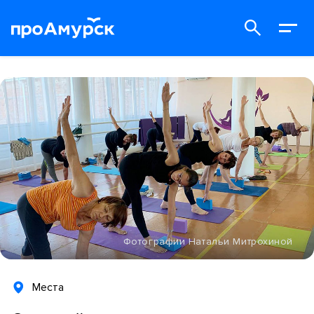
Фотографии Натальи Митрохиной
Места