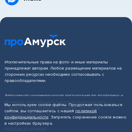
Исключительные права на фото- и иные материалы
принадлежат авторам. Любое размещение материалов на
сторонних ресурсах необходимо согласовывать с
правообладателями.
Автономная некоммерческая организация по поддержке и
развитию общественных инициатив «Калейдоскоп»
Мы используем cookie-файлы. Продолжая пользоваться
г. Амурск, проспект Мира 19, офис № 219 (2 этаж)
сайтом, вы соглашаетесь с нашей
политикой
proamursk.ru@yandex.ru
конфиденциальности
. Запретить сохранение cookie можно
в настройках браузера.
Написать в редакцию