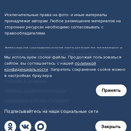
Исключительные права на фото- и иные материалы
принадлежат авторам. Любое размещение материалов на
сторонних ресурсах необходимо согласовывать с
правообладателями.
Автономная некоммерческая организация по поддержке и
развитию общественных инициатив «Калейдоскоп»
Мы используем cookie-файлы. Продолжая пользоваться
г. Амурск, проспект Мира 19, офис № 219 (2 этаж)
сайтом, вы соглашаетесь с нашей
политикой
proamursk.ru@yandex.ru
конфиденциальности
. Запретить сохранение cookie можно
в настройках браузера.
Написать в редакцию
Принять
Политика конфиденциальности
Нарисовано в студии «Пилигрим»
Сделано в студии «Перфектура»
Подписывайтесь на наши социальные сети
Закрыть
© 2026, ПроАмурск