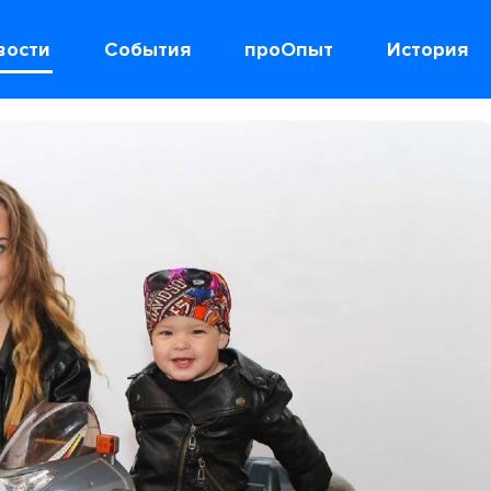
вости
События
проОпыт
История