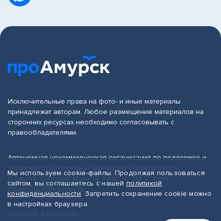
Исключительные права на фото- и иные материалы
принадлежат авторам. Любое размещение материалов на
сторонних ресурсах необходимо согласовывать с
правообладателями.
Автономная некоммерческая организация по поддержке и
развитию общественных инициатив «Калейдоскоп»
Мы используем cookie-файлы. Продолжая пользоваться
г. Амурск, проспект Мира 19, офис № 219 (2 этаж)
сайтом, вы соглашаетесь с нашей
политикой
proamursk.ru@yandex.ru
конфиденциальности
. Запретить сохранение cookie можно
в настройках браузера.
Написать в редакцию