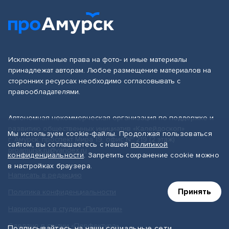
Исключительные права на фото- и иные материалы
принадлежат авторам. Любое размещение материалов на
сторонних ресурсах необходимо согласовывать с
правообладателями.
Автономная некоммерческая организация по поддержке и
развитию общественных инициатив «Калейдоскоп»
Мы используем cookie-файлы. Продолжая пользоваться
г. Амурск, проспект Мира 19, офис № 219 (2 этаж)
сайтом, вы соглашаетесь с нашей
политикой
proamursk.ru@yandex.ru
конфиденциальности
. Запретить сохранение cookie можно
в настройках браузера.
Написать в редакцию
Принять
Политика конфиденциальности
Нарисовано в студии «Пилигрим»
Сделано в студии «Перфектура»
Подписывайтесь на наши социальные сети