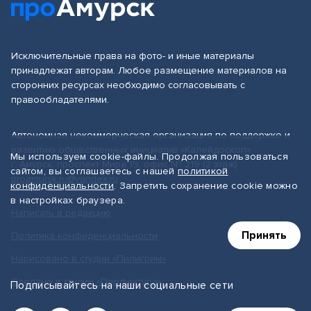
Исключительные права на фото- и иные материалы
принадлежат авторам. Любое размещение материалов на
сторонних ресурсах необходимо согласовывать с
правообладателями.
Автономная некоммерческая организация по поддержке и
развитию общественных инициатив «Калейдоскоп»
Мы используем cookie-файлы. Продолжая пользоваться
г. Амурск, проспект Мира 19, офис № 219 (2 этаж)
сайтом, вы соглашаетесь с нашей
политикой
proamursk.ru@yandex.ru
конфиденциальности
. Запретить сохранение cookie можно
в настройках браузера.
Написать в редакцию
Принять
Политика конфиденциальности
Нарисовано в студии «Пилигрим»
Сделано в студии «Перфектура»
Подписывайтесь на наши социальные сети