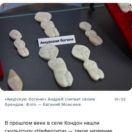
«Амурскую богиню» Андрей считает своим
01
/
02
брендом. Фото — Евгений Моисеев
​В прошлом веке в селе Кондон нашли
скульптуру «Нефертити» — такое название