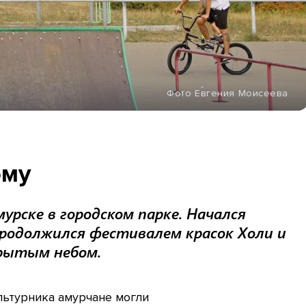
Фото Евгения Моисеева
ому
рске в городском парке. Начался
продолжился фестивалем красок Холи и
рытым небом.
льтурника амурчане могли