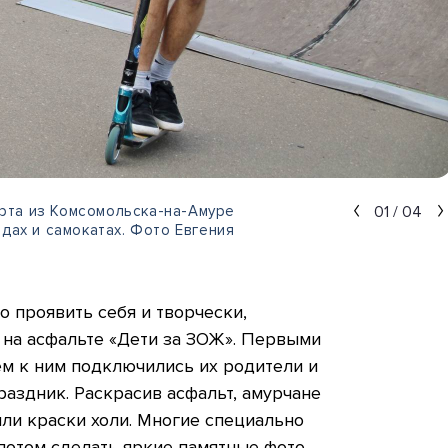
01
/
04
рта из Комсомольска-на-Амуре
дах и самокатах. Фото Евгения
 проявить себя и творчески,
 на асфальте «Дети за ЗОЖ». Первыми
ем к ним подключились их родители и
аздник. Раскрасив асфальт, амурчане
шли краски холи. Многие специально
потом сделать яркие памятные фото.