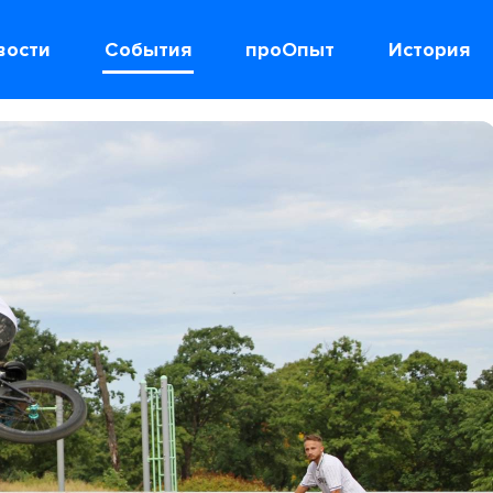
вости
События
проОпыт
История