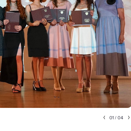
01
/
04