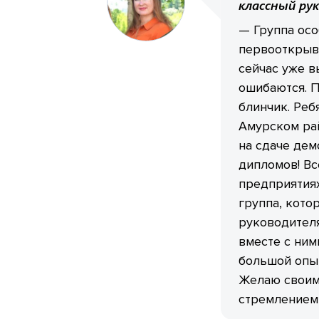
классный ру
— Группа осо
первооткрыва
сейчас уже в
ошибаются. П
блинчик. Реб
Амурском рай
на сдаче дем
дипломов! Вс
предприятиях
группа, кото
руководителя
вместе с ним
большой опыт
Желаю своим
стремлением 