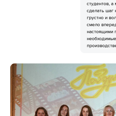
студентов, а
сделать шаг 
грустно и во
смело вперед
настоящими п
необходимые 
производстве