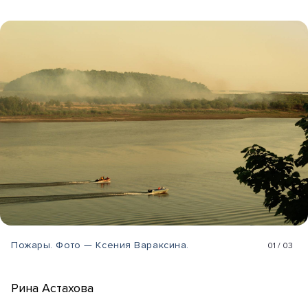
Пожары. Фото — Ксения Вараксина.
01
/
03
Рина Астахова