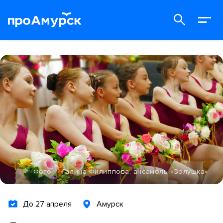
Фото — Галина Филиппова, ансамбль «Золушка»
До 27 апреля
Амурск