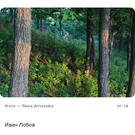
Фото — Рина Астахова.
01
/
04
Иван Лобов