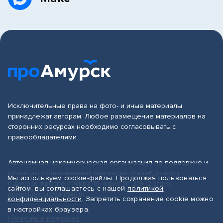
Исключительные права на фото- и иные материалы
принадлежат авторам. Любое размещение материалов на
сторонних ресурсах необходимо согласовывать с
правообладателями.
Автономная некоммерческая организация по поддержке и
развитию общественных инициатив «Калейдоскоп»
Мы используем cookie-файлы. Продолжая пользоваться
г. Амурск, проспект Мира 19, офис № 219 (2 этаж)
сайтом, вы соглашаетесь с нашей
политикой
proamursk.ru@yandex.ru
конфиденциальности
. Запретить сохранение cookie можно
в настройках браузера.
Написать в редакцию