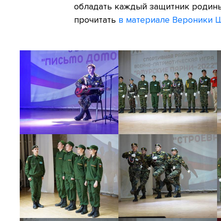
обладать каждый защитник родины.
прочитать
в материале Вероники 