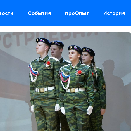
вости
События
проОпыт
История