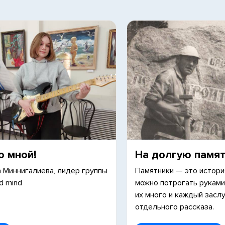
о мной!
На долгую памя
 Миннигалиева, лидер группы
Памятники — это истори
d mind
можно потрогать руками
их много и каждый засл
отдельного рассказа.