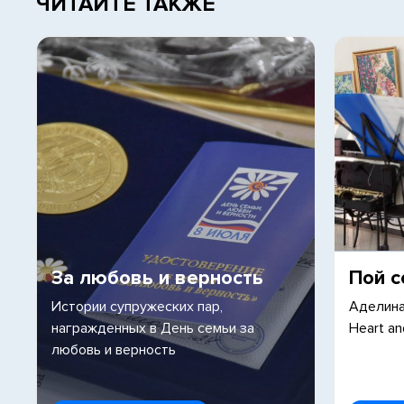
ЧИТАЙТЕ ТАКЖЕ
За любовь и верность
Пой с
Истории супружеских пар,
Аделина
награжденных в День семьи за
Heart an
любовь и верность