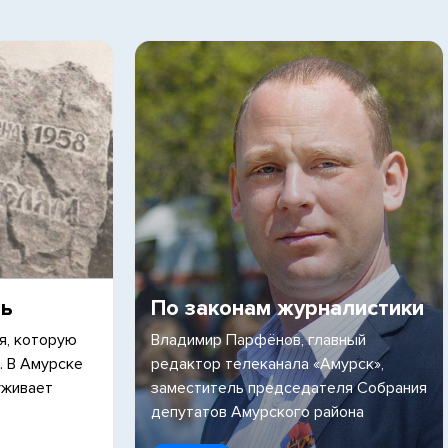
ть
По законам журналистики
я, которую
Владимир Парфёнов, главный
. В Амурске
редактор телеканала «Амурск»,
уживает
заместитель председателя Собрания
депутатов Амурского района