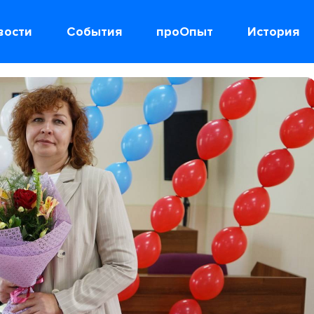
вости
События
проОпыт
История