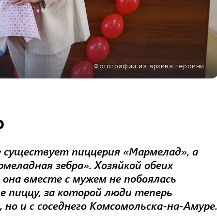
Фотографии из архива героини
р
е существует пиццерия «Мармелад», а
рмеладная зебра». Хозяйкой обеих
 она вместе с мужем не побоялась
е пиццу, за которой люди теперь
 но и с соседнего Комсомольска-на-Амуре