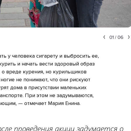
01
/
06
ать у человека сигарету и выбросить ее,
курить и начать вести здоровый образ
 о вреде курения, но курильщиков
Многие не понимают, что они рискуют
урят дома в присутствии маленьких
ранспорте. При этом не задумываются,
ающим, — отмечает Мария Енина.
осле проведения акции задумается о