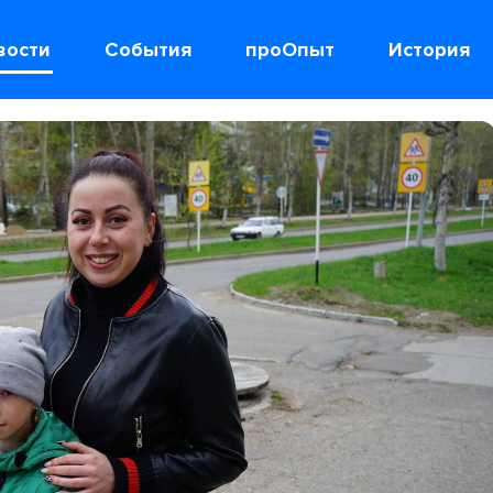
вости
События
проОпыт
История