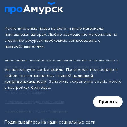
Исключительные права на фото- и иные материалы
принадлежат авторам. Любое размещение материалов на
сторонних ресурсах необходимо согласовывать с
правообладателями.
Автономная некоммерческая организация по поддержке и
развитию общественных инициатив «Калейдоскоп»
Мы используем cookie-файлы. Продолжая пользоваться
г. Амурск, проспект Мира 19, офис № 219 (2 этаж)
сайтом, вы соглашаетесь с нашей
политикой
proamursk.ru@yandex.ru
конфиденциальности
. Запретить сохранение cookie можно
в настройках браузера.
Написать в редакцию
Принять
Политика конфиденциальности
Нарисовано в студии «Пилигрим»
Сделано в студии «Перфектура»
Подписывайтесь на наши социальные сети