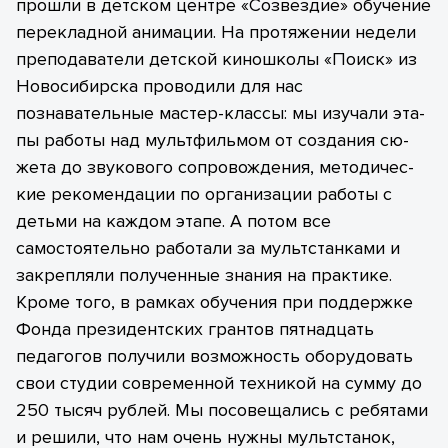
прошли в детском центре «Созвездие» обучение
перекладной анимации. На протяжении недели
преподаватели дет­ской ки­нош­ко­лы «По­иск» из
Но­воси­бир­ска проводили для нас
познавательные мастер-классы: мы изучали эта­
пы ра­боты над муль­тфиль­мом от соз­да­ния сю­
жета до зву­ково­го соп­ро­вож­де­ния, ме­тоди­чес­
кие ре­комен­да­ци­и по ор­га­низации ра­боты с
деть­ми на каж­дом эта­пе. А потом все
самостоятельно работали за мультстанками и
закрепляли полученные знания на практике.
Кроме того, в рамках обучения при поддержке
Фонда президентских грантов пятнадцать
педагогов получили возможность оборудовать
свои студии современной техникой на сумму до
250 тысяч рублей. Мы посовещались с ребятами
и решили, что нам очень нужны мультстанок,