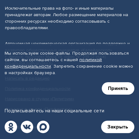
Исключительные права на фото- и иные материалы
принадлежат авторам. Любое размещение материалов на
сторонних ресурсах необходимо согласовывать с
правообладателями.
Автономная некоммерческая организация по поддержке и
развитию общественных инициатив «Калейдоскоп»
Мы используем cookie-файлы. Продолжая пользоваться
г. Амурск, проспект Мира 19, офис № 219 (2 этаж)
сайтом, вы соглашаетесь с нашей
политикой
proamursk.ru@yandex.ru
конфиденциальности
. Запретить сохранение cookie можно
в настройках браузера.
Написать в редакцию
Принять
Политика конфиденциальности
Нарисовано в студии «Пилигрим»
Сделано в студии «Перфектура»
Подписывайтесь на наши социальные сети
Закрыть
© 2026, ПроАмурск