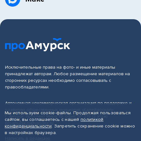
Исключительные права на фото- и иные материалы
принадлежат авторам. Любое размещение материалов на
сторонних ресурсах необходимо согласовывать с
правообладателями.
Автономная некоммерческая организация по поддержке и
развитию общественных инициатив «Калейдоскоп»
Мы используем cookie-файлы. Продолжая пользоваться
г. Амурск, проспект Мира 19, офис № 219 (2 этаж)
сайтом, вы соглашаетесь с нашей
политикой
proamursk.ru@yandex.ru
конфиденциальности
. Запретить сохранение cookie можно
в настройках браузера.
Написать в редакцию