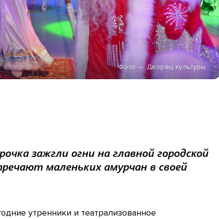
Фото — Дворец культуры
рочка зажгли огни на главной городской
тречают маленьких амурчан в своей
годние утренники и театрализованное