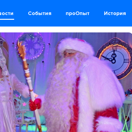
вости
События
проОпыт
История