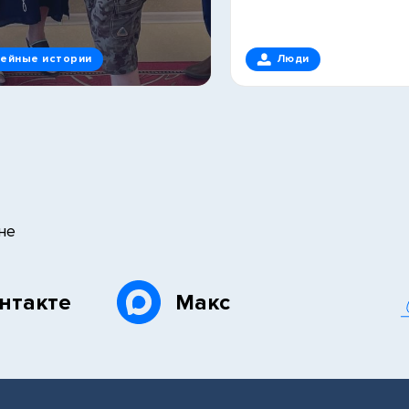
ейные истории
Люди
не
нтакте
Макс