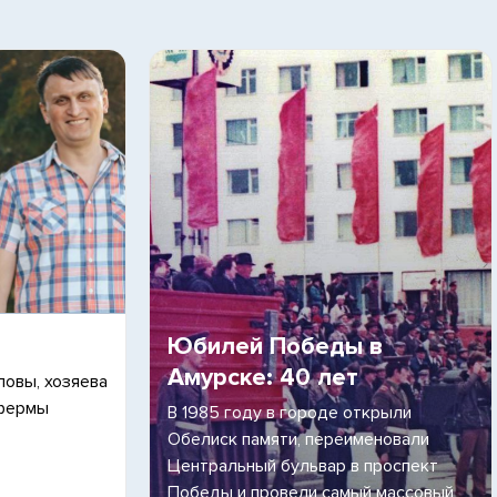
Юбилей Победы в
Амурске: 40 лет
ловы, хозяева
 фермы
В 1985 году в городе открыли
Обелиск памяти, переименовали
Центральный бульвар в проспект
Победы и провели самый массовый