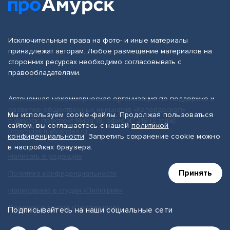
Исключительные права на фото- и иные материалы
принадлежат авторам. Любое размещение материалов на
сторонних ресурсах необходимо согласовывать с
правообладателями.
Автономная некоммерческая организация по поддержке и
развитию общественных инициатив «Калейдоскоп»
Мы используем cookie-файлы. Продолжая пользоваться
г. Амурск, проспект Мира 19, офис № 219 (2 этаж)
сайтом, вы соглашаетесь с нашей
политикой
proamursk.ru@yandex.ru
конфиденциальности
. Запретить сохранение cookie можно
в настройках браузера.
Написать в редакцию
Принять
Политика конфиденциальности
Нарисовано в студии «Пилигрим»
Сделано в студии «Перфектура»
Подписывайтесь на наши социальные сети