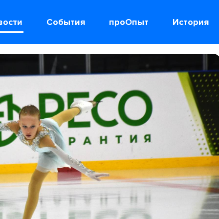
вости
События
проОпыт
История