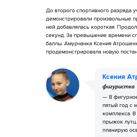
До второго спортивного разряда у
демонстрировали произвольные пр
ней добавлялась короткая. Продо
секунд. За превышение времени с
баллы. Амурчанка Ксения Атрошен
продемонстрировала новую постан
Ксения А
фигуристка
— В фигурное
пятый год с 
комплекса. 
прыжок лутц.
планирую осв