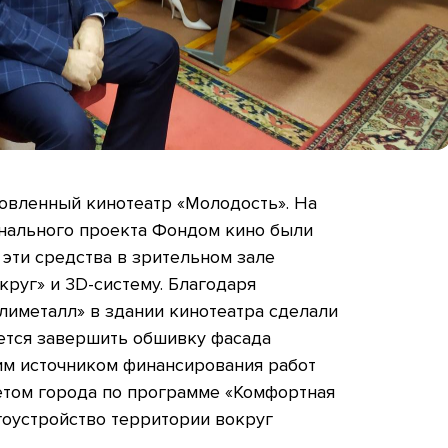
новленный кинотеатр «Молодость». На
нального проекта Фондом кино были
эти средства в зрительном зале
круг» и 3D-систему. Благодаря
иметалл» в здании кинотеатра сделали
уется завершить обшивку фасада
м источником финансирования работ
етом города по программе «Комфортная
гоустройство территории вокруг