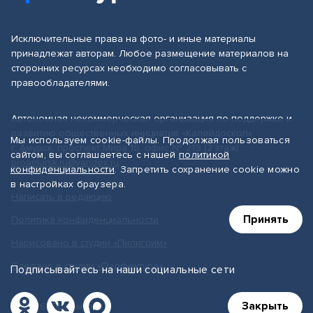
Исключительные права на фото- и иные материалы
принадлежат авторам. Любое размещение материалов на
сторонних ресурсах необходимо согласовывать с
правообладателями.
Автономная некоммерческая организация по поддержке и
развитию общественных инициатив «Калейдоскоп»
Мы используем cookie-файлы. Продолжая пользоваться
г. Амурск, проспект Мира 19, офис № 219 (2 этаж)
сайтом, вы соглашаетесь с нашей
политикой
proamursk.ru@yandex.ru
конфиденциальности
. Запретить сохранение cookie можно
в настройках браузера.
Написать в редакцию
Принять
Политика конфиденциальности
Нарисовано в студии «Пилигрим»
Сделано в студии «Перфектура»
Подписывайтесь на наши социальные сети
Закрыть
© 2026, ПроАмурск