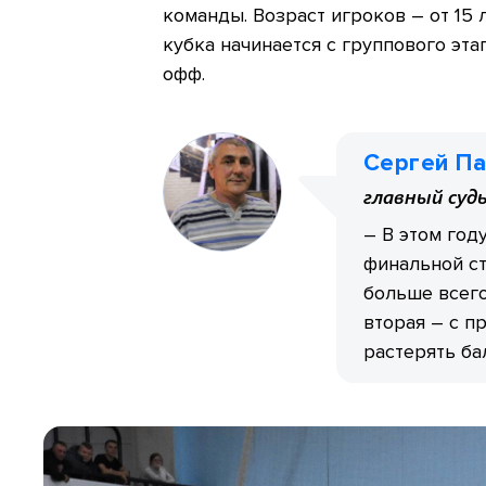
команды. Возраст игроков – от 15
кубка начинается с группового эта
офф.
Сергей П
главный суд
– В этом год
финальной ст
больше всего
вторая – с п
растерять ба