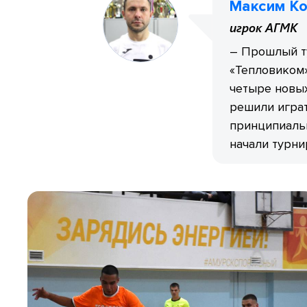
Максим К
игрок АГМК
– Прошлый ту
«Тепловиком»
четыре новых
решили играт
принципиаль
начали турни