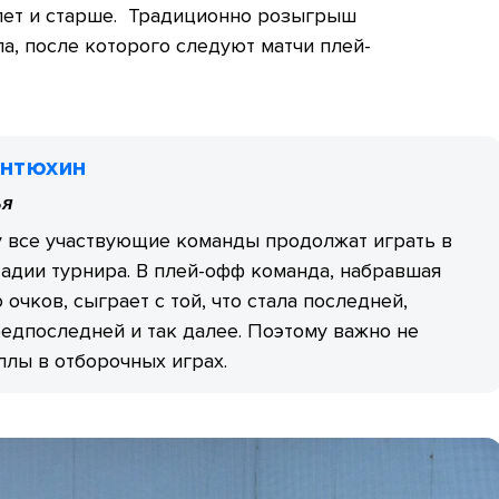
 лет и старше. Традиционно розыгрыш
па, после которого следуют матчи плей-
антюхин
ья
у все участвующие команды продолжат играть в
адии турнира. В плей-офф команда, набравшая
 очков, сыграет с той, что стала последней,
редпоследней и так далее. Поэтому важно не
ллы в отборочных играх.