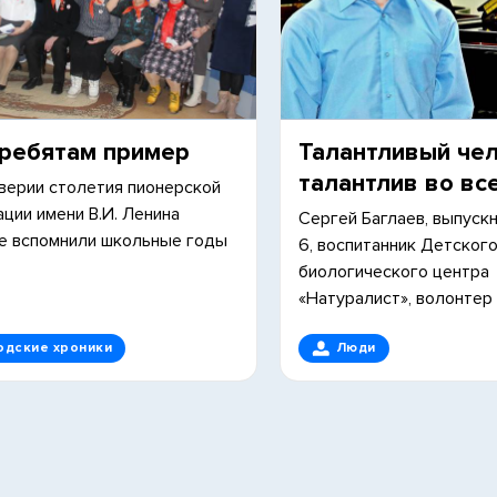
 ребятам пример
Талантливый че
талантлив во вс
верии столетия пионерской
ации имени В.И. Ленина
Сергей Баглаев, выпус
е вспомнили школьные годы
6, воспитанник Детского
биологического центра
«Натуралист», волонтер
одские хроники
Люди