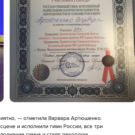
риятно, — отметила Варвара Артюшенко.
сцене и исполнили гимн России, все три
сполнение гимна и стало рекордом