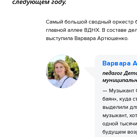
следующем году.
Самый большой сводный оркестр б
главной аллее ВДНХ. В составе де
выступила Варвара Артюшенко.
Варвара 
педагог Дет
муниципальн
— Музыкант С
баян», куда 
выделили для
музыкант, хо
одной тысячи
будущем возр