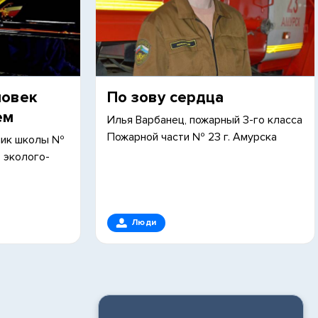
ловек
По зову сердца
ем
Илья Варбанец, пожарный 3-го класса
Пожарной части № 23 г. Амурска
кник школы №
 эколого-
Люди