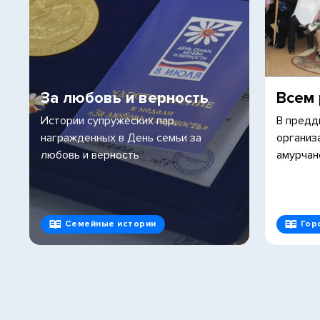
За любовь и верность
Всем
Истории супружеских пар,
В предд
награжденных в День семьи за
организ
любовь и верность
амурчан
Семейные истории
Гор