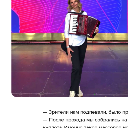
— Зрители нам подпевали, было п
— После прохода мы собрались на 
куплета. Именно такое массовое и