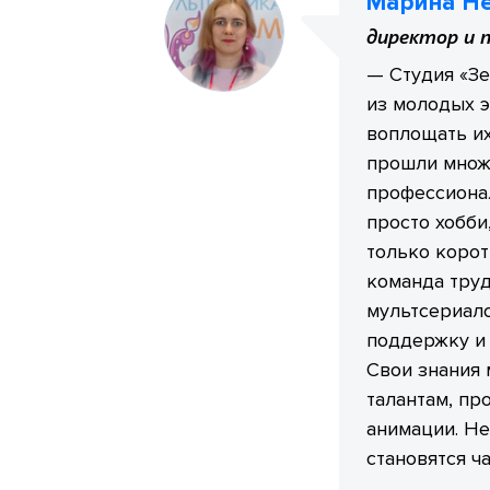
Марина Н
директор и 
— Студия «Зе
из молодых э
воплощать их
прошли множе
профессиона
просто хобби
только корот
команда тру
мультсериало
поддержку и 
Свои знания
талантам, пр
анимации. Не
становятся ч