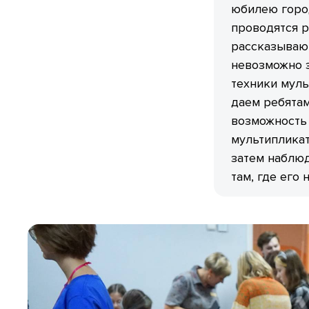
юбилею город
проводятся 
рассказывают
невозможно з
техники муль
даем ребятам
возможность 
мультипликат
затем наблюд
там, где его 