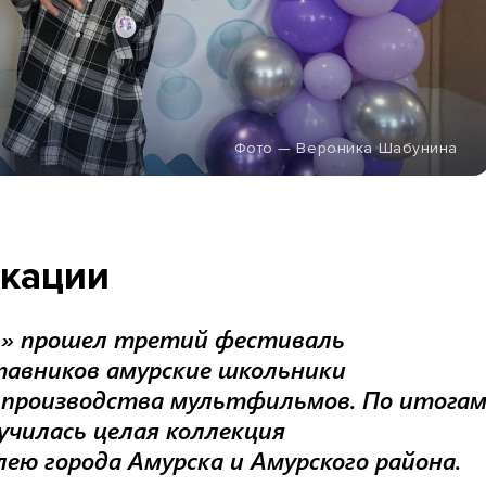
Фото — Вероника Шабунина
кации
п» прошел третий фестиваль
тавников амурские школьники
и производства мультфильмов. По итога
чилась целая коллекция
ю города Амурска и Амурского района.