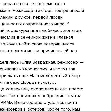
основан на пьесе современного
жая». Режиссер и актеры театра внесли
слении, дружбе, первой любви,
ценностях современного мира. К
ний первокурсница влюбилась женатого
частлив в семейной жизни. Главная
сто хочет найти свою потерявшуюся
ит, что люди могли причинить ей зло.
оделилась Юлия Завражная, режиссер. —
зывались «Хроносом», и нас тут так
 приехать еще. Наш молодежный театр
т на базе Дворца культуры
е коллективу около десяти лет, просто
ями. Так произошел ребрендинг театра
«РИМ». В его составе студенты, почти
жиссеров и актеров. Кроме того, нам