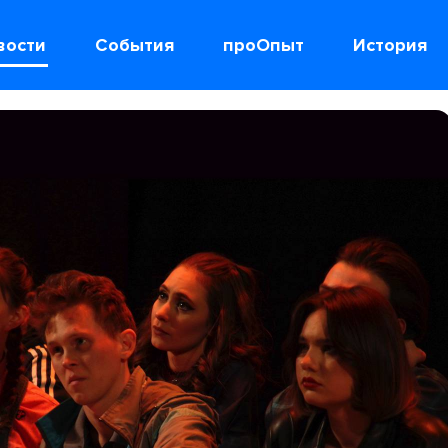
вости
События
проОпыт
История