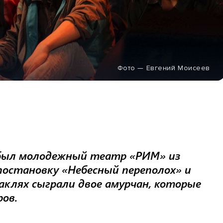
Фото — Евгений Моисеев
ибыл молодежный театр «РИМ» из
постановку «Небесный переполох» и
аклях сыграли двое амурчан, которые
ров.