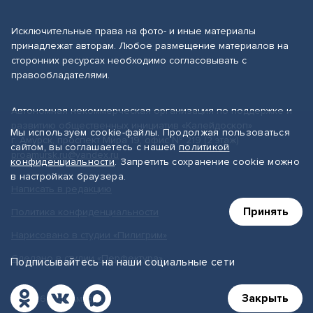
Исключительные права на фото- и иные материалы
принадлежат авторам. Любое размещение материалов на
сторонних ресурсах необходимо согласовывать с
правообладателями.
Автономная некоммерческая организация по поддержке и
развитию общественных инициатив «Калейдоскоп»
Мы используем cookie-файлы. Продолжая пользоваться
г. Амурск, проспект Мира 19, офис № 219 (2 этаж)
сайтом, вы соглашаетесь с нашей
политикой
proamursk.ru@yandex.ru
конфиденциальности
. Запретить сохранение cookie можно
в настройках браузера.
Написать в редакцию
Принять
Политика конфиденциальности
Нарисовано в студии «Пилигрим»
Сделано в студии «Перфектура»
Подписывайтесь на наши социальные сети
Закрыть
© 2026, ПроАмурск