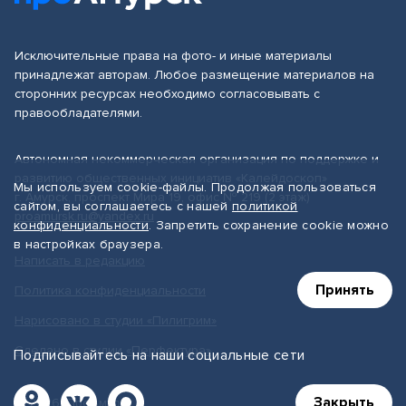
Исключительные права на фото- и иные материалы
принадлежат авторам. Любое размещение материалов на
сторонних ресурсах необходимо согласовывать с
правообладателями.
Автономная некоммерческая организация по поддержке и
развитию общественных инициатив «Калейдоскоп»
Мы используем cookie-файлы. Продолжая пользоваться
г. Амурск, проспект Мира 19, офис № 219 (2 этаж)
сайтом, вы соглашаетесь с нашей
политикой
proamursk.ru@yandex.ru
конфиденциальности
. Запретить сохранение cookie можно
в настройках браузера.
Написать в редакцию
Принять
Политика конфиденциальности
Нарисовано в студии «Пилигрим»
Сделано в студии «Перфектура»
Подписывайтесь на наши социальные сети
Закрыть
© 2026, ПроАмурск