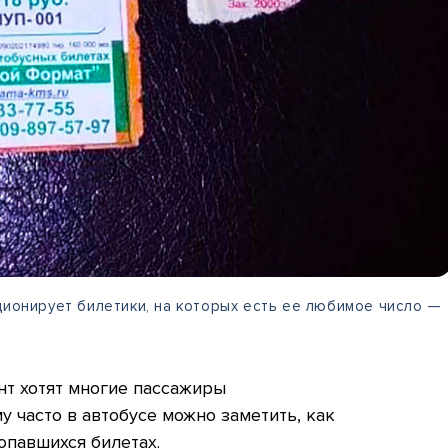
ционирует билетики, на которых есть ее любимое число —
нт хотят многие пассажиры
у часто в автобусе можно заметить, как
опавшихся билетах.