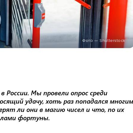
Фото — Shutterstock
в России. Мы провели опрос среди
носящий удачу, хоть раз попадался многи
ерят ли они в магию чисел и что, по их
олами фортуны.