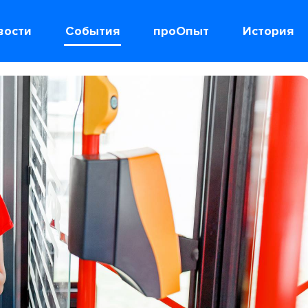
вости
События
проОпыт
История