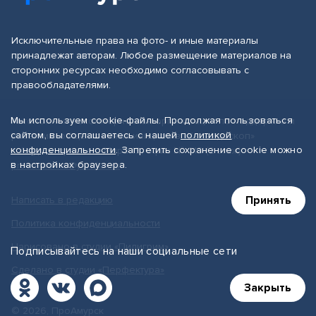
Исключительные права на фото- и иные материалы
принадлежат авторам. Любое размещение материалов на
сторонних ресурсах необходимо согласовывать с
правообладателями.
Мы используем cookie-файлы. Продолжая пользоваться
Автономная некоммерческая организация по поддержке и
сайтом, вы соглашаетесь с нашей
политикой
развитию общественных инициатив «Калейдоскоп»
конфиденциальности
. Запретить сохранение cookie можно
г. Амурск, проспект Мира 19, офис № 219 (2 этаж)
в настройках браузера.
proamursk.ru@yandex.ru
Принять
Написать в редакцию
Политика конфиденциальности
Нарисовано в студии «Пилигрим»
Подписывайтесь на наши социальные сети
Сделано в студии «Перфектура»
Закрыть
© 2026, ПроАмурск