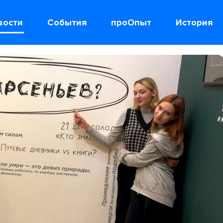
вости
События
проОпыт
История