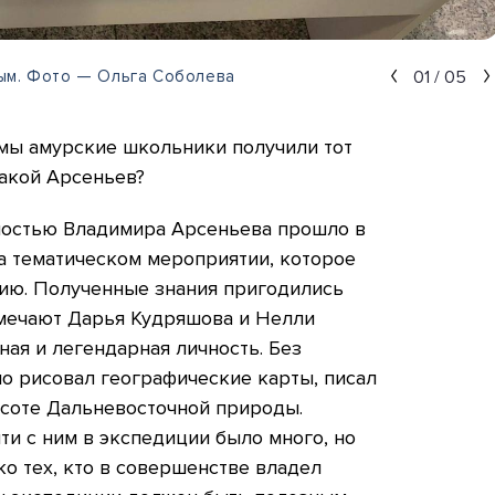
01
/
05
вым. Фото — Ольга Соболева
мы амурские школьники получили тот
такой Арсеньев?
ностью Владимира Арсеньева прошло в
а тематическом мероприятии, которое
тию. Полученные знания пригодились
тмечают Дарья Кудряшова и Нелли
ая и легендарная личность. Без
о рисовал географические карты, писал
соте Дальневосточной природы.
и с ним в экспедиции было много, но
ко тех, кто в совершенстве владел