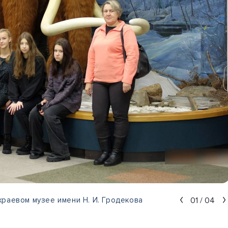
01
/
04
раевом музее имени Н. И. Гродекова