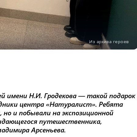
Из архива героев
ей имени Н.И. Гродекова — такой подарок
дники центра «Натуралист». Ребята
 но и побывали на экспозиционной
ыдающегося путешественника,
ладимира Арсеньева.