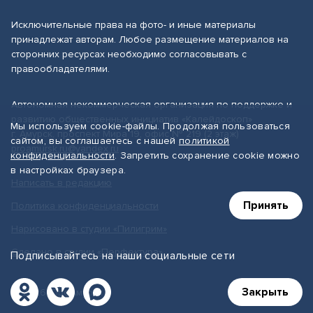
Исключительные права на фото- и иные материалы
принадлежат авторам. Любое размещение материалов на
сторонних ресурсах необходимо согласовывать с
правообладателями.
Автономная некоммерческая организация по поддержке и
развитию общественных инициатив «Калейдоскоп»
Мы используем cookie-файлы. Продолжая пользоваться
г. Амурск, проспект Мира 19, офис № 219 (2 этаж)
сайтом, вы соглашаетесь с нашей
политикой
proamursk.ru@yandex.ru
конфиденциальности
. Запретить сохранение cookie можно
в настройках браузера.
Написать в редакцию
Принять
Политика конфиденциальности
Нарисовано в студии «Пилигрим»
Сделано в студии «Перфектура»
Подписывайтесь на наши социальные сети
Закрыть
© 2026, ПроАмурск