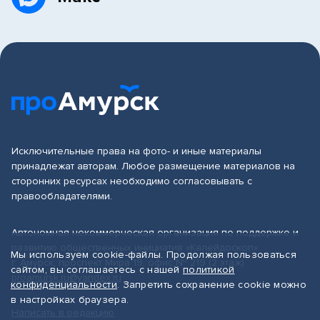
Исключительные права на фото- и иные материалы
принадлежат авторам. Любое размещение материалов на
сторонних ресурсах необходимо согласовывать с
правообладателями.
Автономная некоммерческая организация по поддержке и
развитию общественных инициатив «Калейдоскоп»
Мы используем cookie-файлы. Продолжая пользоваться
г. Амурск, проспект Мира 19, офис № 219 (2 этаж)
сайтом, вы соглашаетесь с нашей
политикой
proamursk.ru@yandex.ru
конфиденциальности
. Запретить сохранение cookie можно
в настройках браузера.
Написать в редакцию