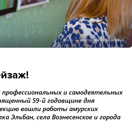
Фото — Екатерина Касаткина
ейзаж!
ж профессиональных и самодеятельных
вященный 59-й годовщине дня
ллекцию вошли работы амурских
ка Эльбан, села Вознесенское и города