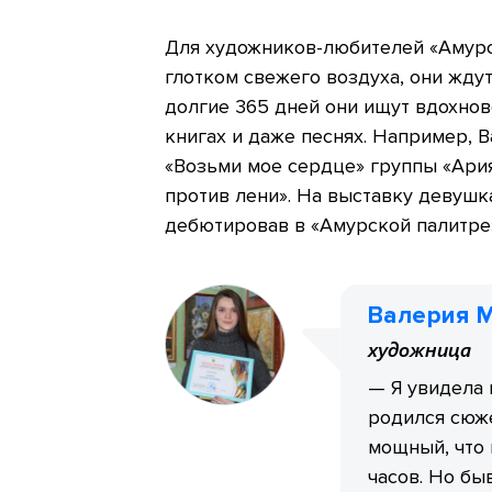
Для художников-любителей «Амурс
глотком свежего воздуха, они ждут
долгие 365 дней они ищут вдохнов
книгах и даже песнях. Например, 
«Возьми мое сердце» группы «Ария
против лени». На выставку девушк
дебютировав в «Амурской палитре
Валерия 
художница
— Я увидела 
родился сюже
мощный, что 
часов. Но бы