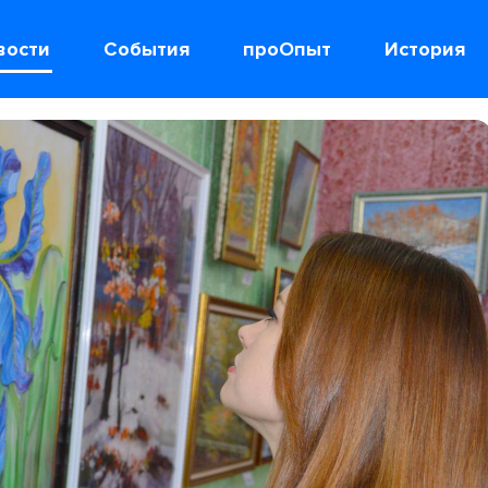
вости
События
проОпыт
История