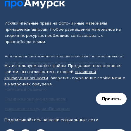
Исключительные права на фото- и иные материалы
принадлежат авторам. Любое размещение материалов на
сторонних ресурсах необходимо согласовывать с
правообладателями.
Автономная некоммерческая организация по поддержке и
развитию общественных инициатив «Калейдоскоп»
Мы используем cookie-файлы. Продолжая пользоваться
г. Амурск, проспект Мира 19, офис № 219 (2 этаж)
сайтом, вы соглашаетесь с нашей
политикой
proamursk.ru@yandex.ru
конфиденциальности
. Запретить сохранение cookie можно
в настройках браузера.
Написать в редакцию
Принять
Политика конфиденциальности
Нарисовано в студии «Пилигрим»
Сделано в студии «Перфектура»
Подписывайтесь на наши социальные сети