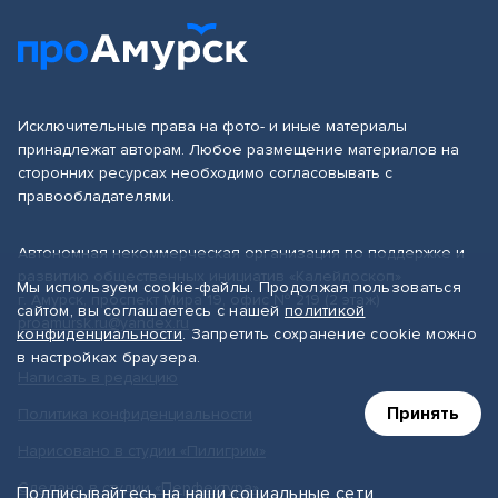
Исключительные права на фото- и иные материалы
принадлежат авторам. Любое размещение материалов на
сторонних ресурсах необходимо согласовывать с
правообладателями.
Автономная некоммерческая организация по поддержке и
развитию общественных инициатив «Калейдоскоп»
Мы используем cookie-файлы. Продолжая пользоваться
г. Амурск, проспект Мира 19, офис № 219 (2 этаж)
сайтом, вы соглашаетесь с нашей
политикой
proamursk.ru@yandex.ru
конфиденциальности
. Запретить сохранение cookie можно
в настройках браузера.
Написать в редакцию
Принять
Политика конфиденциальности
Нарисовано в студии «Пилигрим»
Сделано в студии «Перфектура»
Подписывайтесь на наши социальные сети