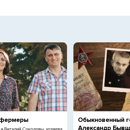
-фермеры
Обыкновенный г
Александр Быв
 и Виталий Соколовы, хозяева