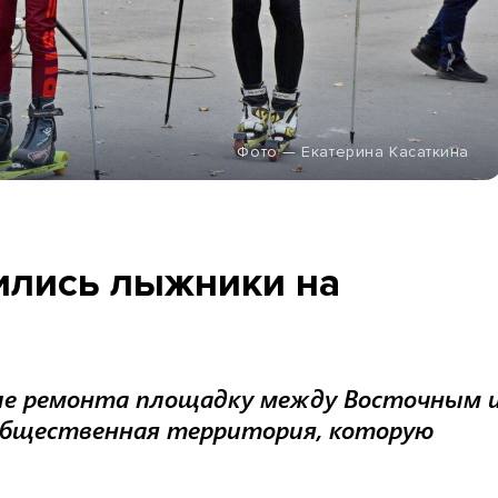
Фото — Екатерина Касаткина
ились лыжники на
ле ремонта площадку между Восточным 
общественная территория, которую