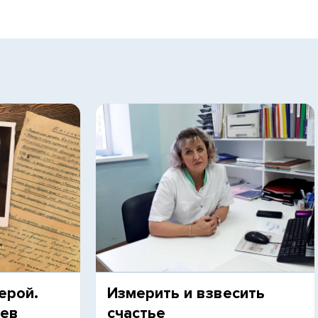
ерой.
Измерить и взвесить
шев
счастье