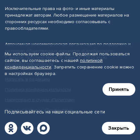
Исключительные права на фото- и иные материалы
принадлежат авторам. Любое размещение материалов на
сторонних ресурсах необходимо согласовывать с
правообладателями.
Автономная некоммерческая организация по поддержке и
развитию общественных инициатив «Калейдоскоп»
Мы используем cookie-файлы. Продолжая пользоваться
г. Амурск, проспект Мира 19, офис № 219 (2 этаж)
сайтом, вы соглашаетесь с нашей
политикой
proamursk.ru@yandex.ru
конфиденциальности
. Запретить сохранение cookie можно
в настройках браузера.
Написать в редакцию
Принять
Политика конфиденциальности
Нарисовано в студии «Пилигрим»
Сделано в студии «Перфектура»
Подписывайтесь на наши социальные сети
Закрыть
© 2026, ПроАмурск