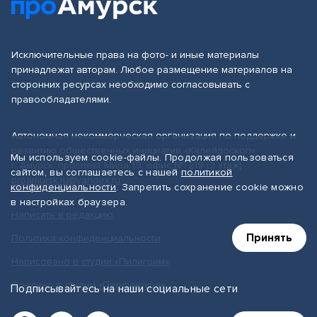
Исключительные права на фото- и иные материалы
принадлежат авторам. Любое размещение материалов на
сторонних ресурсах необходимо согласовывать с
правообладателями.
Автономная некоммерческая организация по поддержке и
развитию общественных инициатив «Калейдоскоп»
Мы используем cookie-файлы. Продолжая пользоваться
г. Амурск, проспект Мира 19, офис № 219 (2 этаж)
сайтом, вы соглашаетесь с нашей
политикой
proamursk.ru@yandex.ru
конфиденциальности
. Запретить сохранение cookie можно
в настройках браузера.
Написать в редакцию
Принять
Политика конфиденциальности
Нарисовано в студии «Пилигрим»
Сделано в студии «Перфектура»
Подписывайтесь на наши социальные сети