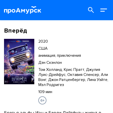
Вперёд
2020
США
анимация, приключения
Дэн Скэнлон
Том Холланд, Крис Пратт, Джулия
Луис-Дрейфус, Октавия Спенсер, Али
Вонг, Джон Ратценбергер, Лина Уэйте,
Мэл Родригез
109 мин
6+
Братья-эльфы Иэн и Барли Лайтфуты живут в