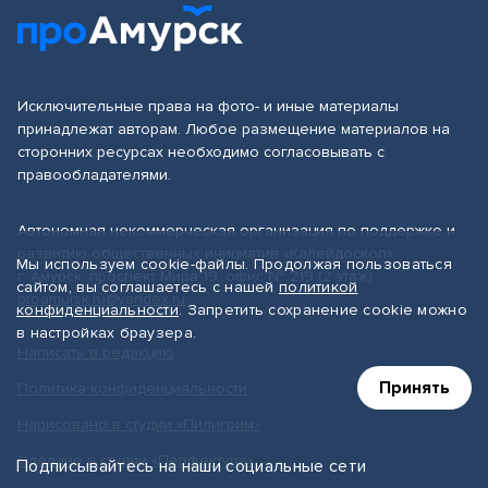
Исключительные права на фото- и иные материалы
принадлежат авторам. Любое размещение материалов на
сторонних ресурсах необходимо согласовывать с
правообладателями.
Автономная некоммерческая организация по поддержке и
развитию общественных инициатив «Калейдоскоп»
Мы используем cookie-файлы. Продолжая пользоваться
г. Амурск, проспект Мира 19, офис № 219 (2 этаж)
сайтом, вы соглашаетесь с нашей
политикой
proamursk.ru@yandex.ru
конфиденциальности
. Запретить сохранение cookie можно
в настройках браузера.
Написать в редакцию
Принять
Политика конфиденциальности
Нарисовано в студии «Пилигрим»
Сделано в студии «Перфектура»
Подписывайтесь на наши социальные сети